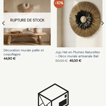
-10%
Ajouter
Ajouter
à la liste
à la liste
d’envies
d’envies
RUPTURE DE STOCK
Décoration murale paille et
Juju Hat en Plumes Naturelles
coquillages
– Déco murale artisanale Bali
44,90
€
Le
Le
50,00
€
45,00
€
prix
prix
initial
actuel
était :
est :
50,00 €.
45,00 €.